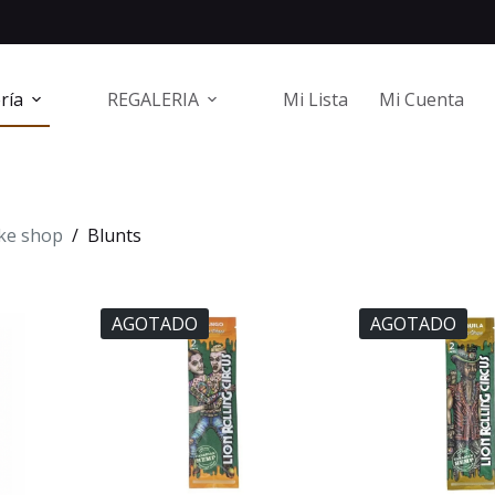
ría
REGALERIA
Mi Lista
Mi Cuenta
ke shop
/
Blunts
AGOTADO
AGOTADO