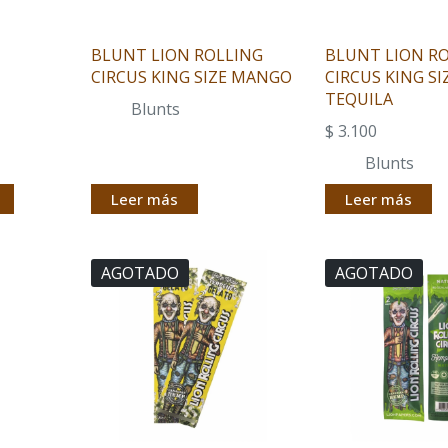
BLUNT LION ROLLING
BLUNT LION R
E
CIRCUS KING SIZE MANGO
CIRCUS KING SI
TEQUILA
Blunts
$
3.100
Blunts
Leer más
Leer más
AGOTADO
AGOTADO