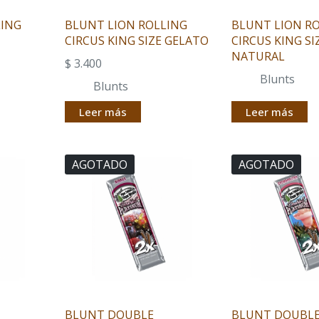
LING
BLUNT LION ROLLING
BLUNT LION R
CIRCUS KING SIZE GELATO
CIRCUS KING SI
NATURAL
$
3.400
Blunts
Blunts
Leer más
Leer más
AGOTADO
AGOTADO
BLUNT DOUBLE
BLUNT DOUBL