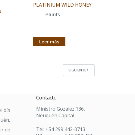
PLATINIUM WILD HONEY
N
Blunts
Leer más
SIGUIENTE
Contacto
Ministro Gozalez 136,
l día
Neuquén Capital
quén.
Tel: +54 299 442-0713
or de