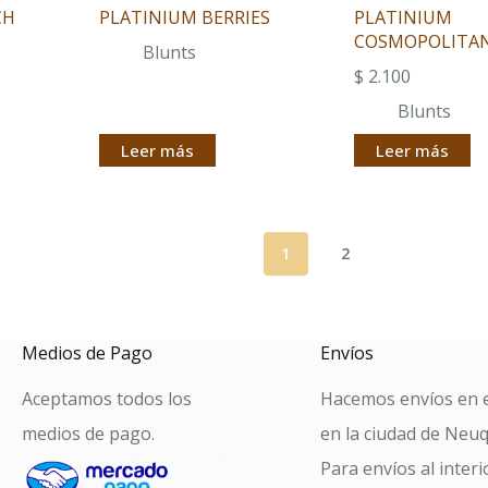
CH
PLATINIUM BERRIES
PLATINIUM
COSMOPOLITA
Blunts
$
2.100
Blunts
Leer más
Leer más
1
2
Medios de Pago
Envíos
Aceptamos todos los
Hacemos envíos en e
medios de pago.
en la ciudad de Neu
Para envíos al interi