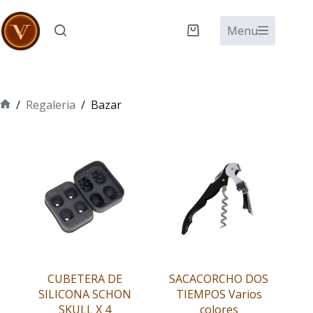
Saltar
al
Menu
Carro
contenido
de
compra
/
Regaleria
/
Bazar
Inicio
CUBETERA DE
SACACORCHO DOS
SILICONA SCHON
TIEMPOS Varios
SKULL X 4
colores