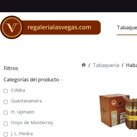
Saltar
al
contenido
Tabaque
/
Tabaqueria
/
Hab
Filtros
Inicio
Categorías del producto
-
Cohiba
Guantanamera
H. Upmann
Hoyo de Monterrey
J. L. Piedra