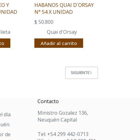
O Y
HABANOS QUAI D´ORSAY
 UNIDAD
N° 54 X UNIDAD
$
50.800
lieta
Quai d'Orsay
to
Añadir al carrito
SIGUIENTE
Contacto
Ministro Gozalez 136,
l día
Neuquén Capital
quén.
Tel: +54 299 442-0713
or de