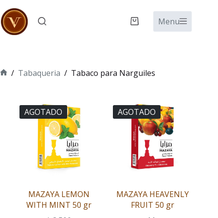
Saltar
al
Menu
Carro
contenido
de
compra
/
Tabaqueria
/
Tabaco para Narguiles
Inicio
AGOTADO
AGOTADO
MAZAYA LEMON
MAZAYA HEAVENLY
WITH MINT 50 gr
FRUIT 50 gr