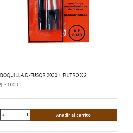
BOQUILLA D-FUSOR 2030 + FILTRO X 2
$
30.000
BOQUILLA
Añadir al carrito
D-
FUSOR
2030