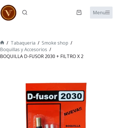
Saltar
al
Menu
Carro
contenido
de
compra
/
Tabaqueria
/
Smoke shop
/
Inicio
Boquillas y Accesorios
/
BOQUILLA D-FUSOR 2030 + FILTRO X 2