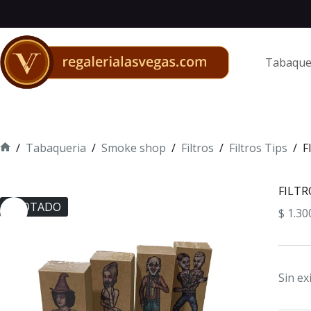
Saltar
al
contenido
Tabaque
/
Tabaqueria
/
Smoke shop
/
Filtros
/
Filtros Tips
/
F
Inicio
FILTR
AGOTADO
$
1.30
Sin ex