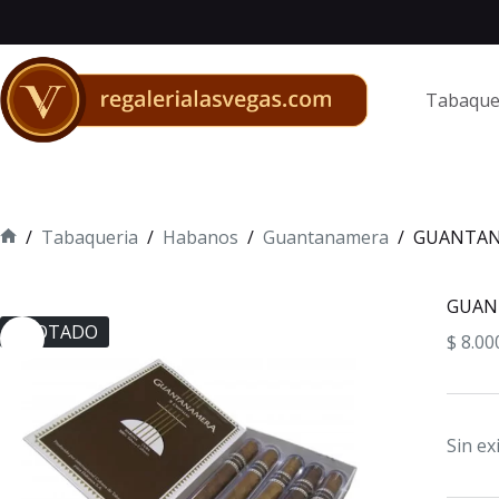
Saltar
al
contenido
Tabaque
/
Tabaqueria
/
Habanos
/
Guantanamera
/
GUANTAN
Inicio
GUAN
AGOTADO
$
8.00
Sin ex