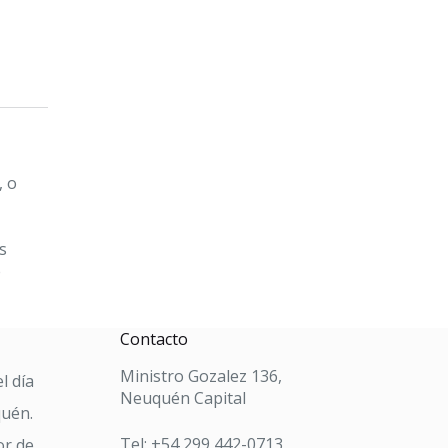
, o
s
e
Contacto
Ministro Gozalez 136,
l día
Neuquén Capital
quén.
Tel: +54 299 442-0713
or de