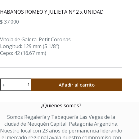
HABANOS ROMEO Y JULIETA N° 2 x UNIDAD
$
37.000
Vitola de Galera:
Petit Coronas
Longitud:
129 mm (5 1/8″)
Cepo:
42 (16.67 mm)
HABANOS
Añadir al carrito
ROMEO
Y
JULIETA
¿Quiénes somos?
N°
2
Somos Regalería y Tabaquería Las Vegas de la
x
ciudad de Neuquén Capital, Patagonia Argentina.
UNIDAD
Nuestro local con 23 años de permanencia liderando
cantidad
el mercado regional avala nuestro compromiso con