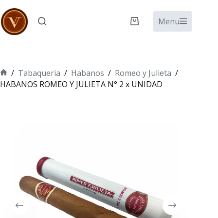
Saltar
al
Menu
Carro
contenido
de
compra
/
Tabaqueria
/
Habanos
/
Romeo y Julieta
/
Inicio
HABANOS ROMEO Y JULIETA N° 2 x UNIDAD