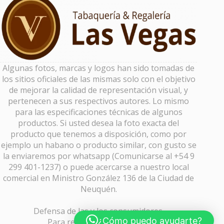
Algunas fotos, marcas y logos han sido tomadas de
los sitios oficiales de las mismas solo con el objetivo
de mejorar la calidad de representación visual, y
pertenecen a sus respectivos autores. Lo mismo
para las especificaciones técnicas de algunos
productos. Si usted desea la foto exacta del
producto que tenemos a disposición, como por
ejemplo un habano o producto similar, con gusto se
la enviaremos por whatsapp (Comunicarse al +54 9
299 401-1237) o puede acercarse a nuestro local
comercial en Ministro González 136 de la Ciudad de
Neuquén.
Defensa de las y los consumidores.
¿Cómo puedo ayudarte?
Para reclamos
ingrese aquí