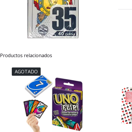
X
40
CARTA
cantid
Productos relacionados
AGOTADO