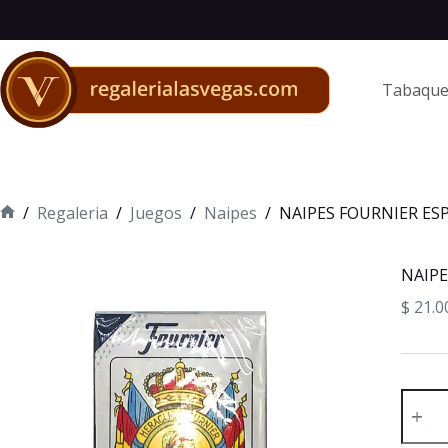
Saltar
al
contenido
Tabaque
/
Regaleria
/
Juegos
/
Naipes
/
NAIPES FOURNIER ES
Inicio
NAIPE
$
21.0
NAIPE
FOURN
ESPAÑ