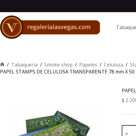
Saltar
al
contenido
Tabaque
/
Tabaqueria
/
Smoke shop
/
Papeles
/
Celulosa
/
St
Inicio
PAPEL STAMPS DE CELULOSA TRANSPARENTE 78 mm X 50
PAPEL
$
2.20
PAPEL
STAM