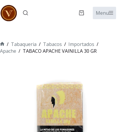
Saltar
al
Menu
Carro
contenido
de
compra
/
Tabaqueria
/
Tabacos
/
Importados
/
Inicio
Apache
/
TABACO APACHE VAINILLA 30 GR