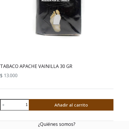
TABACO APACHE VAINILLA 30 GR
$
13.000
TABACO
Añadir al carrito
APACHE
VAINILLA
30
¿Quiénes somos?
GR