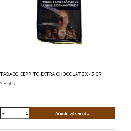
TABACO CERRITO EXTRA CHOCOLATE X 45 GR
$
9.600
TABACO
Añadir al carrito
CERRITO
EXTRA
CHOCOLATE