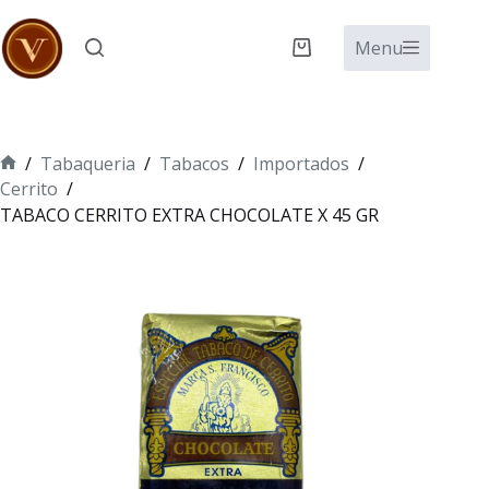
Saltar
al
Menu
Carro
contenido
de
compra
/
Tabaqueria
/
Tabacos
/
Importados
/
Inicio
Cerrito
/
TABACO CERRITO EXTRA CHOCOLATE X 45 GR