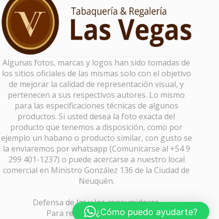
Algunas fotos, marcas y logos han sido tomadas de
los sitios oficiales de las mismas solo con el objetivo
de mejorar la calidad de representación visual, y
pertenecen a sus respectivos autores. Lo mismo
para las especificaciones técnicas de algunos
productos. Si usted desea la foto exacta del
producto que tenemos a disposición, como por
ejemplo un habano o producto similar, con gusto se
la enviaremos por whatsapp (Comunicarse al +54 9
299 401-1237) o puede acercarse a nuestro local
comercial en Ministro González 136 de la Ciudad de
Neuquén.
Defensa de las y los consumidores.
¿Cómo puedo ayudarte?
Para reclamos
ingrese aquí