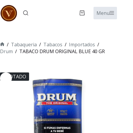
Saltar
al
Menu
Carro
contenido
de
compra
/
Tabaqueria
/
Tabacos
/
Importados
/
Inicio
Drum
/
TABACO DRUM ORIGINAL BLUE 40 GR
AGOTADO