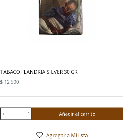
TABACO FLANDRIA SILVER 30 GR
$
12.500
TABACO
Añadir al carrito
FLANDRIA
SILVER
30
Agregar a Mi lista
GR