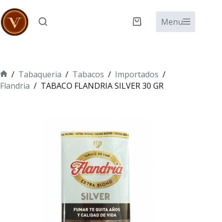
Saltar
al
Menu
Carro
contenido
de
compra
/
Tabaqueria
/
Tabacos
/
Importados
/
Inicio
Flandria
/
TABACO FLANDRIA SILVER 30 GR