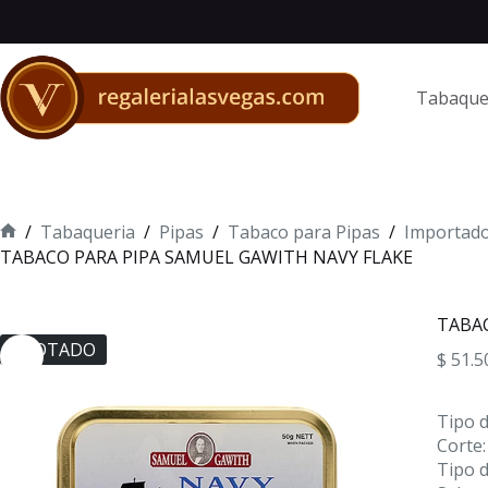
Saltar
al
contenido
Tabaque
/
Tabaqueria
/
Pipas
/
Tabaco para Pipas
/
Importad
Inicio
TABACO PARA PIPA SAMUEL GAWITH NAVY FLAKE
TABAC
AGOTADO
$
51.5
Tipo d
Corte:
Tipo d