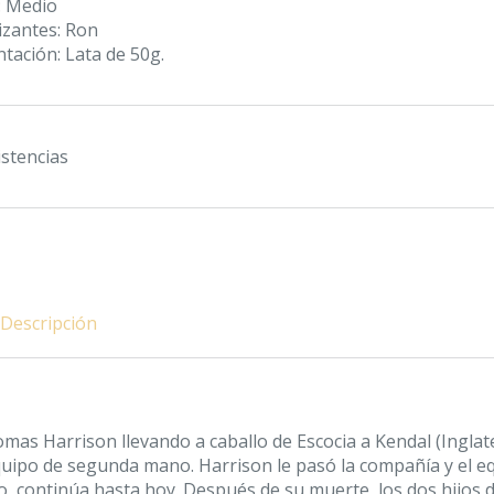
: Medio
izantes: Ron
tación: Lata de 50g.
istencias
Descripción
mas Harrison llevando a caballo de Escocia a Kendal (Inglat
 equipo de segunda mano.
Harrison le pasó la compañía y el e
, continúa hasta hoy. Después de su muerte, los dos hijos 