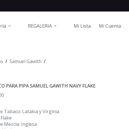
ría
REGALERIA
Mi Lista
Mi Cuenta
os
/
Samuel Gawith
/
O PARA PIPA SAMUEL GAWITH NAVY FLAKE
00
e Tabaco: Latakia y Virginia
 Flake
e Mezcla: Inglesa