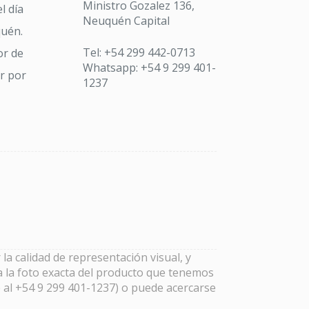
Ministro Gozalez 136,
l día
Neuquén Capital
quén.
Tel: +54 299 442-0713
or de
Whatsapp: +54 9 299 401-
ar por
1237
la calidad de representación visual, y
a la foto exacta del producto que tenemos
 al +54 9 299 401-1237) o puede acercarse