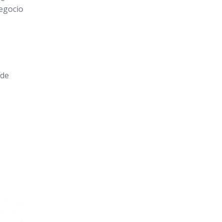
negocio
s
 de