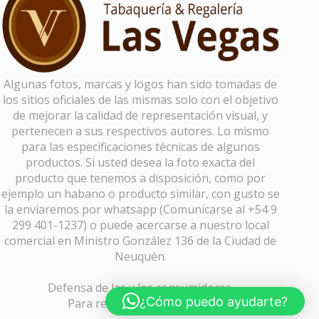
Algunas fotos, marcas y logos han sido tomadas de
los sitios oficiales de las mismas solo con el objetivo
de mejorar la calidad de representación visual, y
pertenecen a sus respectivos autores. Lo mismo
para las especificaciones técnicas de algunos
productos. Si usted desea la foto exacta del
producto que tenemos a disposición, como por
ejemplo un habano o producto similar, con gusto se
la enviaremos por whatsapp (Comunicarse al +54 9
299 401-1237) o puede acercarse a nuestro local
comercial en Ministro González 136 de la Ciudad de
Neuquén.
Defensa de las y los consumidores.
¿Cómo puedo ayudarte?
Para reclamos
ingrese aquí