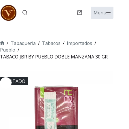
Saltar
al
Menu
Carro
contenido
de
compra
/
Tabaqueria
/
Tabacos
/
Importados
/
Inicio
Pueblo
/
TABACO JBR BY PUEBLO DOBLE MANZANA 30 GR
AGOTADO