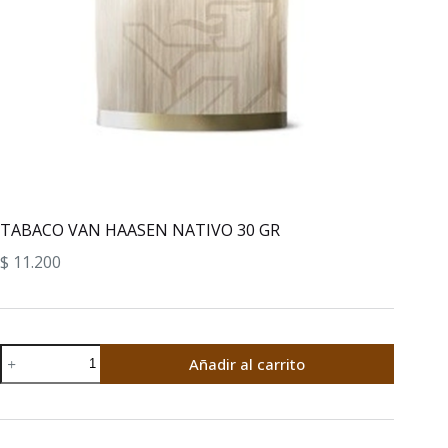
TABACO VAN HAASEN NATIVO 30 GR
$
11.200
TABACO
Añadir al carrito
VAN
HAASEN
NATIVO
30