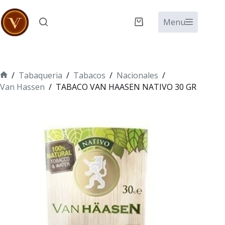
Saltar
al
Menu
Carro
contenido
de
compra
/
Tabaqueria
/
Tabacos
/
Nacionales
/
Inicio
Van Hassen
/
TABACO VAN HAASEN NATIVO 30 GR