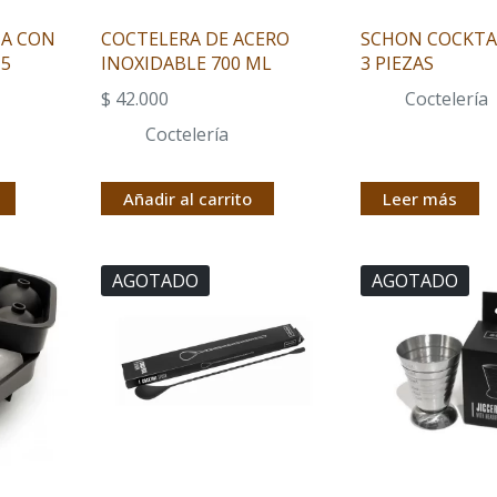
IA CON
COCTELERA DE ACERO
SCHON COCKTAI
 5
INOXIDABLE 700 ML
3 PIEZAS
$
42.000
Coctelería
Coctelería
Añadir al carrito
Leer más
AGOTADO
AGOTADO