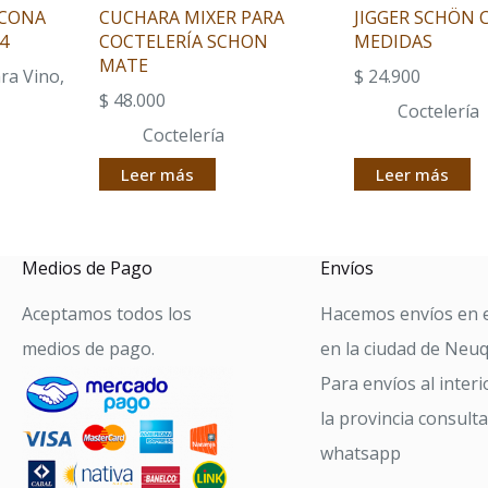
ICONA
CUCHARA MIXER PARA
JIGGER SCHÖN 
4
COCTELERÍA SCHON
MEDIDAS
MATE
ara Vino
,
$
24.900
$
48.000
Coctelería
Coctelería
Leer más
Leer más
Medios de Pago
Envíos
Aceptamos todos los
Hacemos envíos en e
medios de pago.
en la ciudad de Neu
Para envíos al interi
la provincia consult
whatsapp