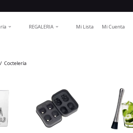
ría
REGALERIA
Mi Lista
Mi Cuenta
/
Coctelería