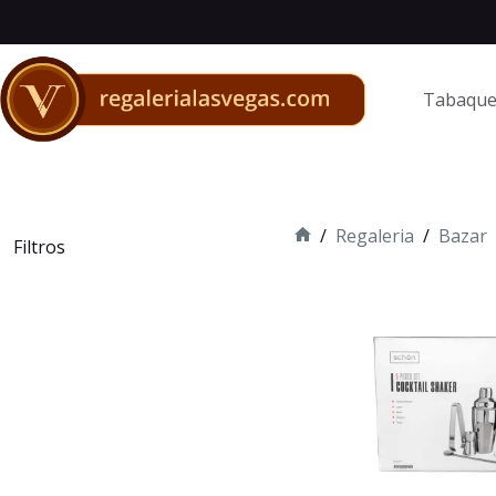
Saltar
al
contenido
Tabaque
/
Regaleria
/
Bazar
Filtros
Inicio