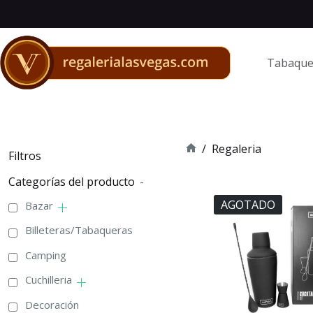
Saltar
al
contenido
Tabaque
/
Regaleria
Filtros
Inicio
Categorías del producto
-
AGOTADO
Bazar
Billeteras/Tabaqueras
Camping
Cuchilleria
Decoración