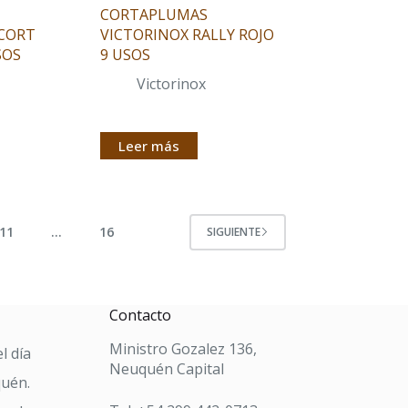
CORTAPLUMAS
SCORT
VICTORINOX RALLY ROJO
SOS
9 USOS
Victorinox
Leer más
11
…
16
SIGUIENTE
Contacto
Ministro Gozalez 136,
l día
Neuquén Capital
quén.