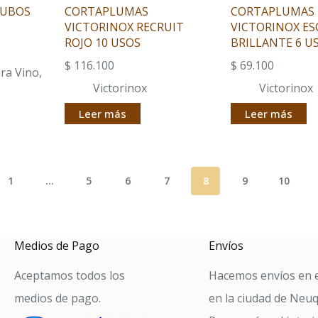
CUBOS
CORTAPLUMAS
CORTAPLUMAS
VICTORINOX RECRUIT
VICTORINOX E
ROJO 10 USOS
BRILLANTE 6 U
$
116.100
$
69.100
ara Vino
,
Victorinox
Victorinox
Leer más
Leer más
1
…
5
6
7
8
9
10
Medios de Pago
Envíos
Aceptamos todos los
Hacemos envíos en e
medios de pago.
en la ciudad de Neu