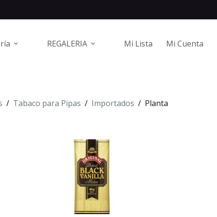
ría
REGALERIA
Mi Lista
Mi Cuenta
s
/
Tabaco para Pipas
/
Importados
/
Planta