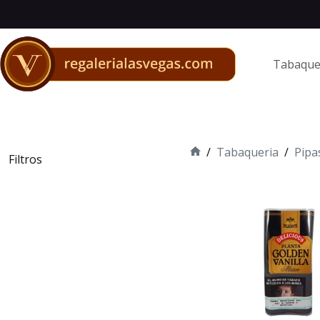
Saltar
al
contenido
Tabaque
/
Tabaqueria
/
Pipa
Filtros
Inicio