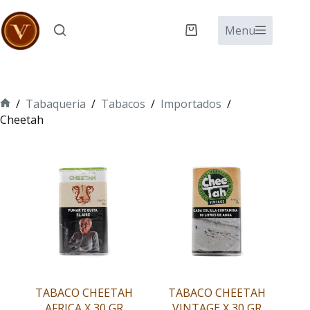
Saltar
al
Menu
Carro
contenido
de
compra
/
Tabaqueria
/
Tabacos
/
Importados
/
Inicio
Cheetah
TABACO CHEETAH
TABACO CHEETAH
AFRICA X 30 GR
VINTAGE X 30 GR