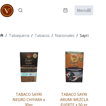
Saltar
al
Menu
Carro
contenido
de
compra
/
Tabaqueria
/
Tabacos
/
Nacionales
/
Sayri
Inicio
TABACO SAYRI
TABACO SAYRI
NEGRO CHIYARA x
ARUMI MEZCLA
30gr
FUERTE x 50 gr