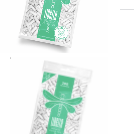
MINT
X
200
U
cantid