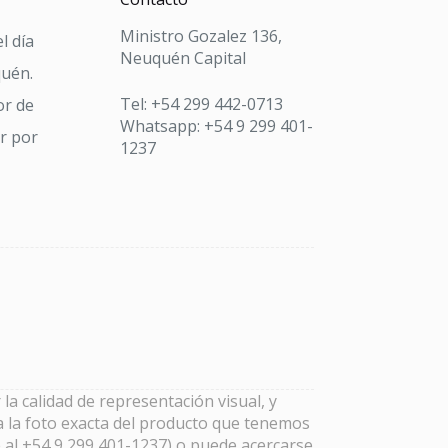
Ministro Gozalez 136,
l día
Neuquén Capital
quén.
Tel: +54 299 442-0713
or de
Whatsapp: +54 9 299 401-
ar por
1237
la calidad de representación visual, y
a la foto exacta del producto que tenemos
 al +54 9 299 401-1237) o puede acercarse