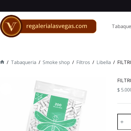
Saltar
al
contenido
Tabaque
/
Tabaqueria
/
Smoke shop
/
Filtros
/
Libella
/
FILTR
Inicio
FILTR
$
5.00
FILTR
LIBEL
SLIM