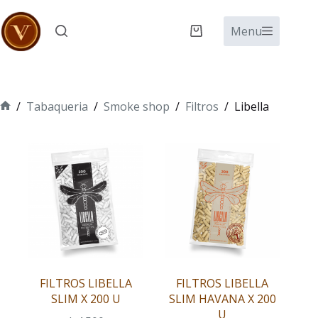
Saltar
al
Menu
Carro
contenido
de
compra
/
Tabaqueria
/
Smoke shop
/
Filtros
/
Libella
Inicio
FILTROS LIBELLA
FILTROS LIBELLA
SLIM X 200 U
SLIM HAVANA X 200
U