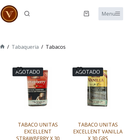
Saltar
al
Menu
Carro
contenido
de
compra
/
Tabaqueria
/
Tabacos
Inicio
AGOTADO
AGOTADO
TABACO UNITAS
TABACO UNITAS
EXCELLENT
EXCELLENT VANILLA
STRAWBERRY X 30
X 30 GRS